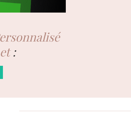
Personnalisé
net
: