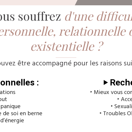
ous souffrez
d'une difficu
ersonnelle, relationnelle 
existentielle ?
uvez être accompagné pour les raisons sui
ionnelles :
‣ Rech
ations
‣ Mieux vous co
out
‣ Acc
e panique
‣ Sexual
e de soi en berne
‣ Troubles O
 d’énergie