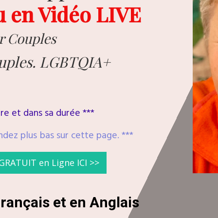
ou en Vidéo LIVE
ur Couples
ouples. LGBTQIA+
re et dans sa durée ***
ndez plus bas sur cette page. ***
GRATUIT en Ligne ICI >>
ançais et en Anglais