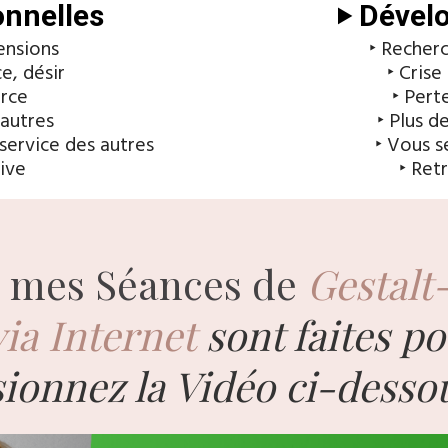
ionnelles
‣ Dével
tensions
‣ Recherc
e, désir
‣ Crise
orce
‣ Pert
 autres
‣ Plus d
 service des autres
‣ Vous se
ive
‣ Ret
si mes Séances de
Gestalt
via Internet
sont faites p
sionnez la Vidéo ci-dessou