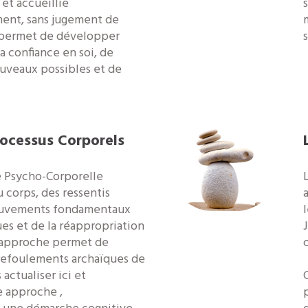
 et accueillie
ent, sans jugement de
t permet de développer
la confiance en soi, de
uveaux possibles et de
ocessus Corporels
e Psycho-Corporelle
du corps, des ressentis
ouvements fondamentaux
es et de la réappropriation
J
 approche permet de
 refoulements archaïques de
 actualiser ici et
e approche ,