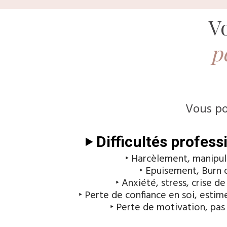
V
p
Vous po
‣ Difficultés profess
‣ Harcèlement, manipul
‣ Epuisement, Burn 
‣ Anxiété, stress, crise d
‣ Perte de confiance en soi, estim
‣ Perte de motivation, pas